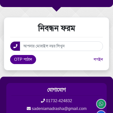
নিবন্ধন ফরম
OTP পাঠান
লগইন
যোগাযোগ
01732-424832
sadeniamadrasha@gmail.com