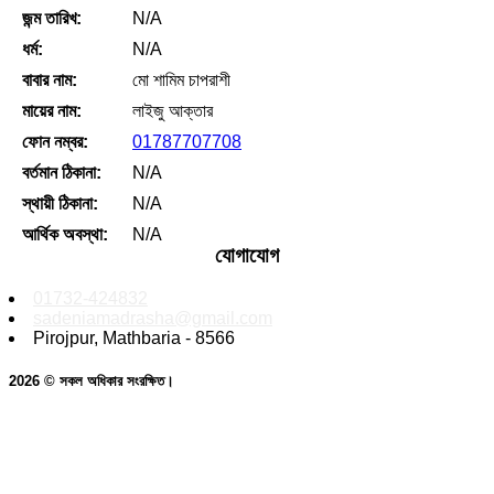
জন্ম তারিখ:
N/A
ধর্ম:
N/A
বাবার নাম:
মো শামিম চাপরাশী
মায়ের নাম:
লাইজু আক্তার
ফোন নম্বর:
01787707708
বর্তমান ঠিকানা:
N/A
স্থায়ী ঠিকানা:
N/A
আর্থিক অবস্থা:
N/A
যোগাযোগ
01732-424832
sadeniamadrasha@gmail.com
Pirojpur, Mathbaria - 8566
2026 © সকল অধিকার সংরক্ষিত।