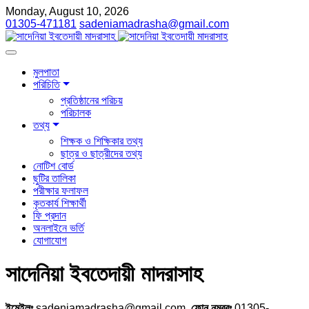
Monday, August 10, 2026
01305-471181
sadeniamadrasha@gmail.com
মুলপাতা
পরিচিতি
প্রতিষ্ঠানের পরিচয়
পরিচালক
তথ্য
শিক্ষক ও শিক্ষিকার তথ্য
ছাত্র ও ছাত্রীদের তথ্য
নোটিশ বোর্ড
ছুটির তালিকা
পরীক্ষার ফলাফল
কৃতকার্য শিক্ষার্থী
ফি প্রদান
অনলাইনে ভর্তি
যোগাযোগ
সাদেনিয়া ইবতেদায়ী মাদরাসাহ
ইমেইলঃ
sadeniamadrasha@gmail.com,
ফোন নম্বরঃ
01305-