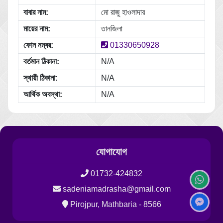
বাবার নাম:
মো রাজু হাওলাদার
মায়ের নাম:
তানজিলা
ফোন নম্বর:
01330650928
বর্তমান ঠিকানা:
N/A
স্থায়ী ঠিকানা:
N/A
আর্থিক অবস্থা:
N/A
যোগাযোগ
01732-424832
sadeniamadrasha@gmail.com
Pirojpur, Mathbaria - 8566