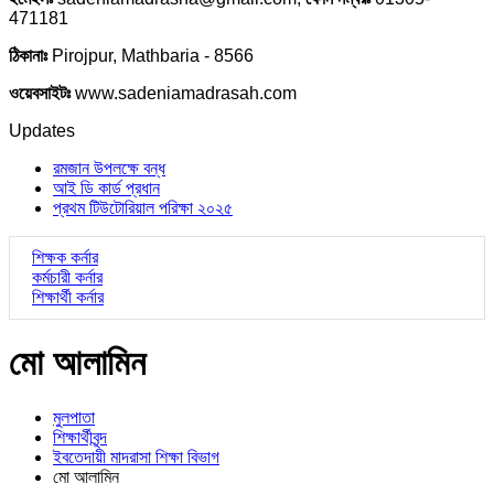
471181
ঠিকানাঃ
Pirojpur, Mathbaria - 8566
ওয়েবসাইটঃ
www.sadeniamadrasah.com
Updates
রমজান উপলক্ষে বন্ধ
আই ডি কার্ড প্রধান
প্রথম টিউটোরিয়াল পরিক্ষা ২০২৫
শিক্ষক কর্নার
কর্মচারী কর্নার
শিক্ষার্থী কর্নার
মো আলামিন
মুলপাতা
শিক্ষার্থীবৃন্দ
ইবতেদায়ী মাদরাসা শিক্ষা বিভাগ
মো আলামিন