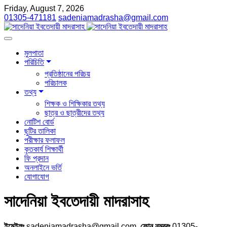
Friday, August 7, 2026
01305-471181
sadeniamadrasha@gmail.com
মুলপাতা
পরিচিতি
প্রতিষ্ঠানের পরিচয়
পরিচালক
তথ্য
শিক্ষক ও শিক্ষিকার তথ্য
ছাত্র ও ছাত্রীদের তথ্য
নোটিশ বোর্ড
ছুটির তালিকা
পরীক্ষার ফলাফল
কৃতকার্য শিক্ষার্থী
ফি প্রদান
অনলাইনে ভর্তি
যোগাযোগ
সাদেনিয়া ইবতেদায়ী মাদরাসাহ
ইমেইলঃ
sadeniamadrasha@gmail.com,
ফোন নম্বরঃ
01305-