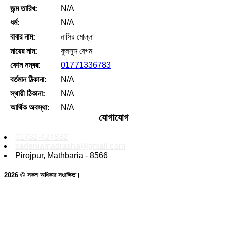
জন্ম তারিখ:
N/A
ধর্ম:
N/A
বাবার নাম:
নাসির মোল্লা
মায়ের নাম:
কুলসুম বেগম
ফোন নম্বর:
01771336783
বর্তমান ঠিকানা:
N/A
স্থায়ী ঠিকানা:
N/A
আর্থিক অবস্থা:
N/A
যোগাযোগ
01732-424832
sadeniamadrasha@gmail.com
Pirojpur, Mathbaria - 8566
2026 © সকল অধিকার সংরক্ষিত।