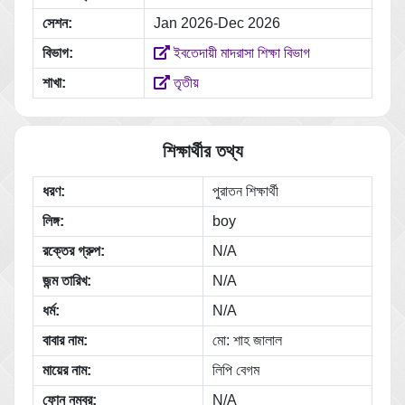
সেশন:
Jan 2026-Dec 2026
বিভাগ:
ইবতেদায়ী মাদরাসা শিক্ষা বিভাগ
শাখা:
তৃতীয়
শিক্ষার্থীর তথ্য
ধরণ:
পুরাতন শিক্ষার্থী
লিঙ্গ:
boy
রক্তের গ্রুপ:
N/A
জন্ম তারিখ:
N/A
ধর্ম:
N/A
বাবার নাম:
মো: শাহ জালাল
মায়ের নাম:
লিপি বেগম
ফোন নম্বর:
N/A