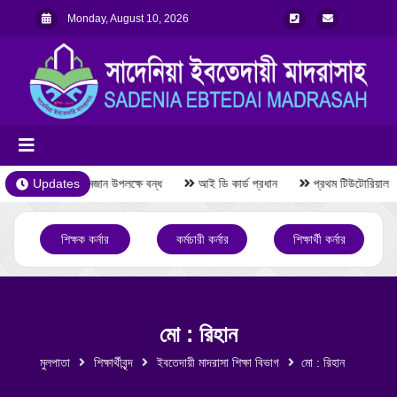
Monday, August 10, 2026
Updates
রমজান উপলক্ষে বন্ধ
আই ডি কার্ড প্রধান
প্রথম টিউটোরিয়াল প
শিক্ষক কর্নার
কর্মচারী কর্নার
শিক্ষার্থী কর্নার
মো : রিহান
মুলপাতা
শিক্ষার্থীবৃন্দ
ইবতেদায়ী মাদরাসা শিক্ষা বিভাগ
মো : রিহান