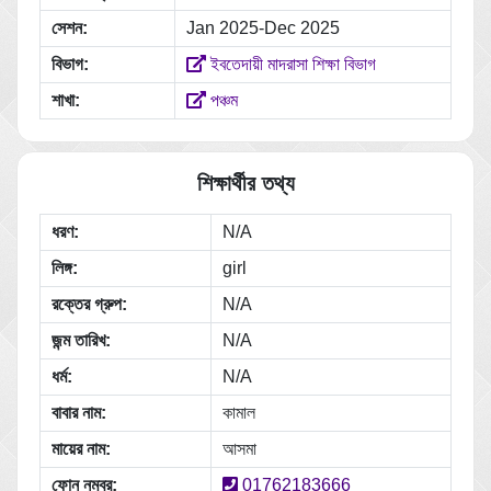
সেশন:
Jan 2025-Dec 2025
বিভাগ:
ইবতেদায়ী মাদরাসা শিক্ষা বিভাগ
শাখা:
পঞ্চম
শিক্ষার্থীর তথ্য
ধরণ:
N/A
লিঙ্গ:
girl
রক্তের গ্রুপ:
N/A
জন্ম তারিখ:
N/A
ধর্ম:
N/A
বাবার নাম:
কামাল
মায়ের নাম:
আসমা
ফোন নম্বর:
01762183666