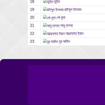
18
তুহিন
19
রাইসুল ইসলাম
20
মো মুসা
21
আবু তালহা
22
আব্দুল্লাহ ইয়ান
23
নুর আমিন