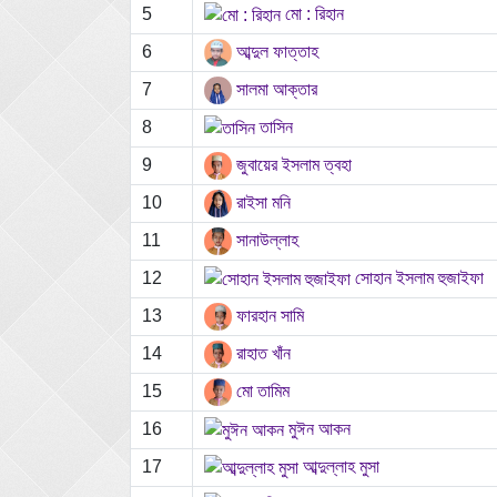
5
মো : রিহান
6
আব্দুল ফাত্তাহ
7
সালমা আক্তার
8
তাসিন
9
জুবায়ের ইসলাম ত্বহা
10
রাইসা মনি
11
সানাউল্লাহ
12
সোহান ইসলাম হুজাইফা
13
ফারহান সামি
14
রাহাত খাঁন
15
মো তামিম
16
মুঈন আকন
17
আব্দুল্লাহ মুসা